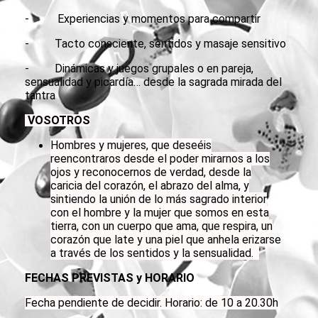
- Experiencias y momentos para compartir
- Tacto consciente, sentidos y masaje sensitivo
- Dinámicas y juegos grupales o en pareja,
sensualidad y picardía… desde la sagrada mirada del
tantra
VOSOTROS
Hombres y mujeres, que deseéis
reencontraros desde el poder mirarnos a los
ojos y reconocernos de verdad, desde la
caricia del corazón, el abrazo del alma, y
sintiendo la unión de lo más sagrado interior
con el hombre y la mujer que somos en esta
tierra, con un cuerpo que ama, que respira, un
corazón que late y una piel que anhela erizarse
a través de los sentidos y la sensualidad.
FECHAS PREVISTAS y HORARIO
Fecha pendiente de decidir. Horario: de 10 a 20.30h